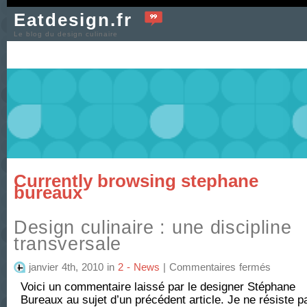
Eatdesign.fr
Le blog du design culinaire
Currently browsing stephane
bureaux
Design culinaire : une discipline
transversale
sur
janvier 4th, 2010
in
2 - News
|
Commentaires fermés
Design
Voici un commentaire laissé par le designer Stéphane
culinaire
:
Bureaux au sujet d’un précédent article. Je ne résiste p