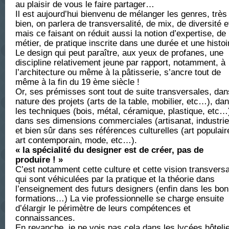
une
au plaisir de vous le faire partager…
discipline
Il est aujourd’hui bienvenu de mélanger les genres, très
transvers
bien, on parlera de transversalité, de mix, de diversité
mais ce faisant on réduit aussi la notion d’expertise, de
métier, de pratique inscrite dans une durée et une histoi
Le design qui peut paraître, aux yeux de profanes, une
discipline relativement jeune par rapport, notamment, à
l’architecture ou même à la pâtisserie, s’ancre tout de
même à la fin du 19 ème siècle !
Or, ses prémisses sont tout de suite transversales, dan
nature des projets (arts de la table, mobilier, etc…), da
les techniques (bois, métal, céramique, plastique, etc…
dans ses dimensions commerciales (artisanat, industri
et bien sûr dans ses références culturelles (art populair
art contemporain, mode, etc…).
« la spécialité du designer est de créer, pas de
produire ! »
C’est notamment cette culture et cette vision transvers
qui sont véhiculées par la pratique et la théorie dans
l’enseignement des futurs designers (enfin dans les bo
formations…) La vie professionnelle se charge ensuite
d’élargir le périmètre de leurs compétences et
connaissances.
En revanche, je ne vois pas cela dans les lycées hôteli