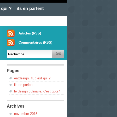
 qui ?
ils en parlent
uoi?
Articles (RSS)
Commentaires (RSS)
Pages
eatdesign. fr, c’est qui ?
ils en parlent
le design culinaire, c’est quoi?
Archives
novembre 2015