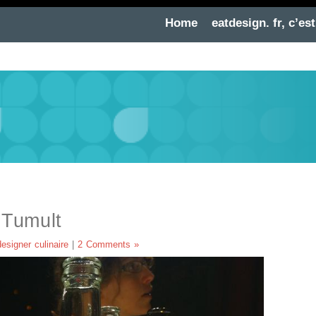
Home
eatdesign. fr, c’est
le design culinaire, c’est q
 Tumult
designer culinaire
|
2 Comments »