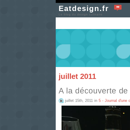
Eatdesign.fr
Le blog du design culinaire
juillet 2011
A la découverte de
juillet 15th, 2011
in
5 - Journal d'une 