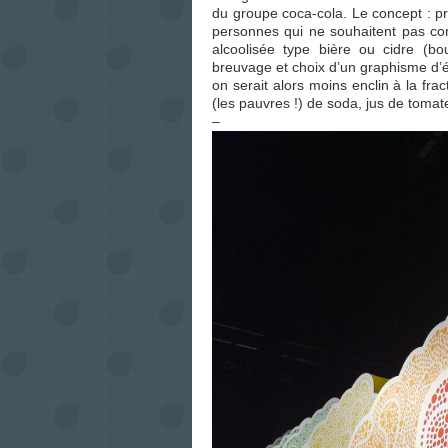
du groupe coca-cola. Le concept : pro
personnes qui ne souhaitent pas co
alcoolisée type bière ou cidre (bo
breuvage et choix d’un graphisme d’ét
on serait alors moins enclin à la fra
(les pauvres !) de soda, jus de tom
–