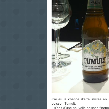
–
J’ai eu la chance d’être invitée e
boisson Tumult.
Il s’agit d’une nouvelle boisson fine