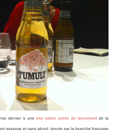
n mai dernier à une
très select soirée de lancement
de la
ment gazeuse et sans alcool, lancée par la branche française