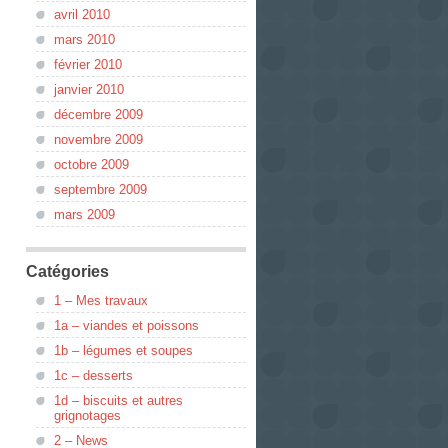
avril 2010
mars 2010
février 2010
janvier 2010
décembre 2009
novembre 2009
octobre 2009
septembre 2009
mars 2009
Catégories
1 – Mes travaux
1a – viandes et poissons
1b – légumes et soupes
1c – desserts
1d – biscuits et autres
grignotages
2 – News