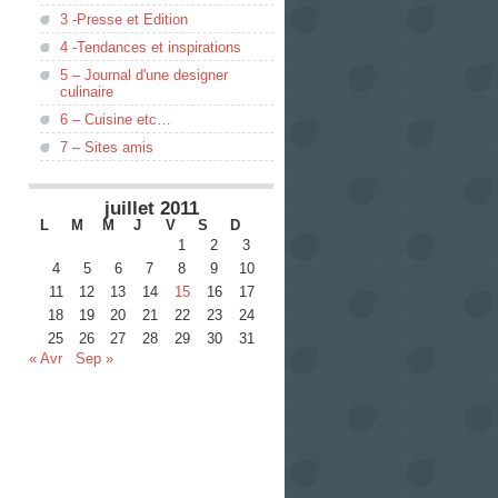
3 -Presse et Edition
4 -Tendances et inspirations
5 – Journal d'une designer
culinaire
6 – Cuisine etc…
7 – Sites amis
juillet 2011
L
M
M
J
V
S
D
1
2
3
4
5
6
7
8
9
10
11
12
13
14
15
16
17
18
19
20
21
22
23
24
25
26
27
28
29
30
31
« Avr
Sep »