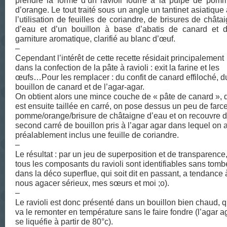
prendre la forme d’un ravioli fourré à la pulpe de pom
d’orange. Le tout traité sous un angle un tantinet asiatique
l’utilisation de feuilles de coriandre, de brisures de châta
d’eau et d’un bouillon à base d’abatis de canard et 
garniture aromatique, clarifié au blanc d’œuf.
–
Cependant l’intérêt de cette recette résidait principalement
dans la confection de la pâte à ravioli : exit la farine et les
œufs…Pour les remplacer : du confit de canard effiloché, d
bouillon de canard et de l’agar-agar.
On obtient alors une mince couche de « pâte de canard », 
est ensuite taillée en carré, on pose dessus un peu de farc
pomme/orange/brisure de châtaigne d’eau et on recouvre d
second carré de bouillon pris à l’agar agar dans lequel on 
préalablement inclus une feuille de coriandre.
–
Le résultat : par un jeu de superposition et de transparence
tous les composants du ravioli sont identifiables sans tomb
dans la déco superflue, qui soit dit en passant, a tendance 
nous agacer sérieux, mes sœurs et moi ;o).
–
Le ravioli est donc présenté dans un bouillon bien chaud, q
va le remonter en température sans le faire fondre (l’agar a
se liquéfie à partir de 80°c).